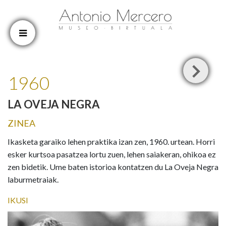
Cookien konfigurazioa aldatu
1960
LA OVEJA NEGRA
ZINEA
Ikasketa garaiko lehen praktika izan zen, 1960. urtean. Horri
esker kurtsoa pasatzea lortu zuen, lehen saiakeran, ohikoa ez
zen bidetik. Ume baten istorioa kontatzen du La Oveja Negra
laburmetraiak.
IKUSI