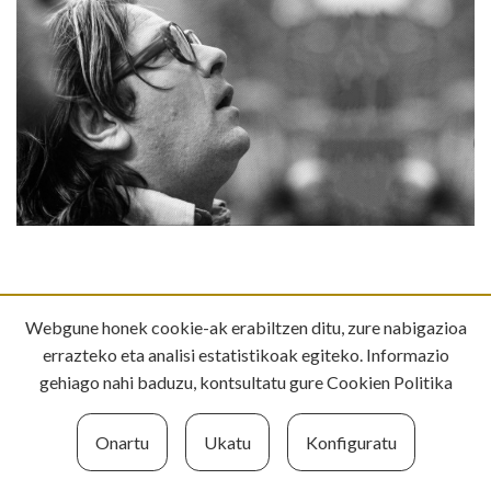
DENBORA LERROA
Webgune honek cookie-ak erabiltzen ditu, zure nabigazioa
errazteko eta analisi estatistikoak egiteko. Informazio
gehiago nahi baduzu, kontsultatu gure
Cookien Politika
1960
1961
Onartu
Ukatu
Konfiguratu