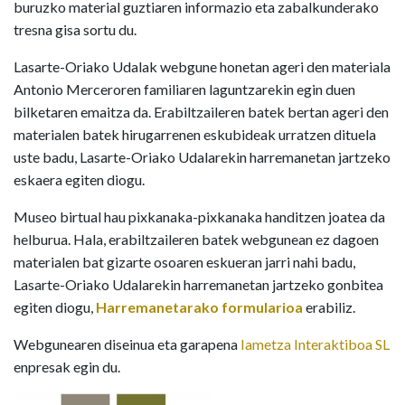
buruzko material guztiaren informazio eta zabalkunderako
tresna gisa sortu du.
Lasarte-Oriako Udalak webgune honetan ageri den materiala
Antonio Merceroren familiaren laguntzarekin egin duen
bilketaren emaitza da. Erabiltzaileren batek bertan ageri den
materialen batek hirugarrenen eskubideak urratzen dituela
uste badu, Lasarte-Oriako Udalarekin harremanetan jartzeko
eskaera egiten diogu.
Museo birtual hau pixkanaka-pixkanaka handitzen joatea da
helburua. Hala, erabiltzaileren batek webgunean ez dagoen
materialen bat gizarte osoaren eskueran jarri nahi badu,
Lasarte-Oriako Udalarekin harremanetan jartzeko gonbitea
egiten diogu,
Harremanetarako formularioa
erabiliz.
Webgunearen diseinua eta garapena
Iametza Interaktiboa SL
enpresak egin du.