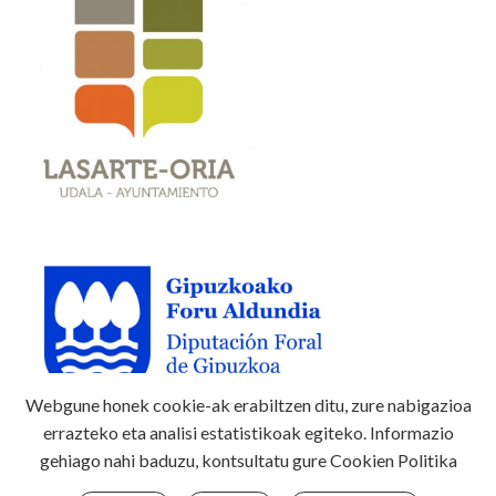
Webgune honek cookie-ak erabiltzen ditu, zure nabigazioa
errazteko eta analisi estatistikoak egiteko. Informazio
gehiago nahi baduzu, kontsultatu gure
Cookien Politika