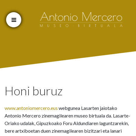
Cookien konfigurazioa aldatu
Honi buruz
www.antoniomercero.eus
webgunea Lasarten jaiotako
Antonio Mercero zinemagilearen museo birtuala da. Lasarte-
Oriako udalak, Gipuzkoako Foru Aldundiaren laguntzarekin,
bere artxiboetan duen zinemagilearen bizitzari eta lanari