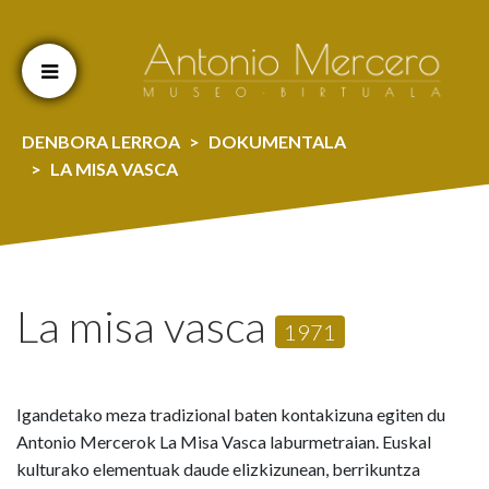
Cookien konfigurazioa aldatu
DENBORA LERROA
DOKUMENTALA
LA MISA VASCA
La misa vasca
1971
Igandetako meza tradizional baten kontakizuna egiten du
Antonio Mercerok La Misa Vasca laburmetraian. Euskal
kulturako elementuak daude elizkizunean, berrikuntza