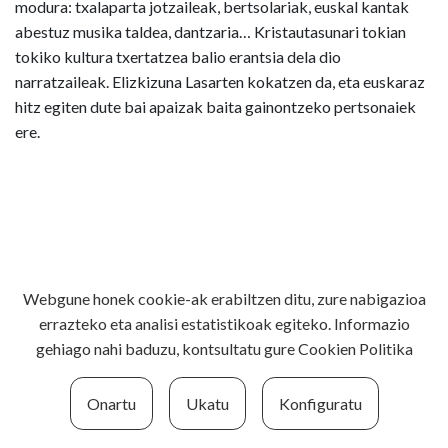
modura: txalaparta jotzaileak, bertsolariak, euskal kantak
abestuz musika taldea, dantzaria… Kristautasunari tokian
tokiko kultura txertatzea balio erantsia dela dio
narratzaileak. Elizkizuna Lasarten kokatzen da, eta euskaraz
hitz egiten dute bai apaizak baita gainontzeko pertsonaiek
ere.
Webgune honek cookie-ak erabiltzen ditu, zure nabigazioa
errazteko eta analisi estatistikoak egiteko. Informazio
gehiago nahi baduzu, kontsultatu gure
Cookien Politika
Onartu
Ukatu
Konfiguratu