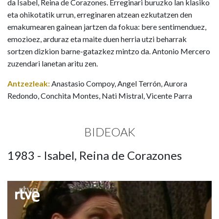
da Isabel, Reina de Corazones. Erreginari buruzko lan klasiko
eta ohikotatik urrun, erreginaren atzean ezkutatzen den
emakumearen gainean jartzen da fokua: bere sentimenduez,
emozioez, arduraz eta maite duen herria utzi beharrak
sortzen dizkion barne-gatazkez mintzo da. Antonio Mercero
zuzendari lanetan aritu zen.
Antzezleak:
Anastasio Compoy, Angel Terrón, Aurora
Redondo, Conchita Montes, Nati Mistral, Vicente Parra
BIDEOAK
1983 - Isabel, Reina de Corazones