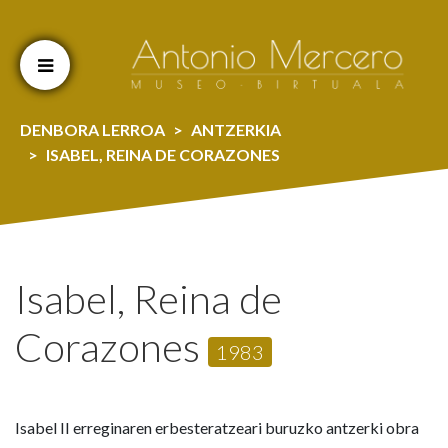
Cookien konfigurazioa aldatu
DENBORA LERROA
ANTZERKIA
ISABEL, REINA DE CORAZONES
Isabel, Reina de
Corazones
1983
Isabel II erreginaren erbesteratzeari buruzko antzerki obra