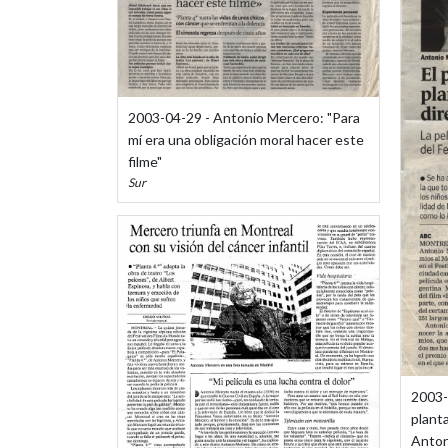
2003-04-29 - Antonio Mercero: "Para
mí era una obligación moral hacer este
filme"
Sur
2003-0
planta
Anton