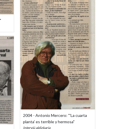
"
2004 - Antonio Mercero: "'La cuarta
planta' es terrible y hermosa"
Interviú aldizkaria