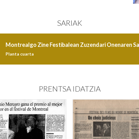
SARIAK
Montrealgo Zine Festibalean Zuzendari Onenaren Sa
Planta cuarta
PRENTSA IDATZIA