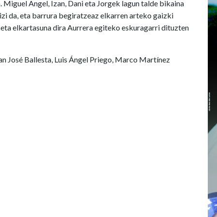
. Miguel Angel, Izan, Dani eta Jorgek lagun talde bikaina
zi da, eta barrura begiratzeaz elkarren arteko gaizki
eta elkartasuna dira Aurrera egiteko eskuragarri dituzten
n José Ballesta, Luis Ángel Priego, Marco Martínez