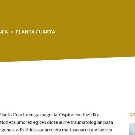
NEA
PLANTA CUARTA
anta Cuartaren gai nagusia. Ospitalean bizi dira,
K
azioz eta umorez egiten diote aurre traumatologian pasa
zagunak, adiskidetasunaren eta maitasunaren garrantzia