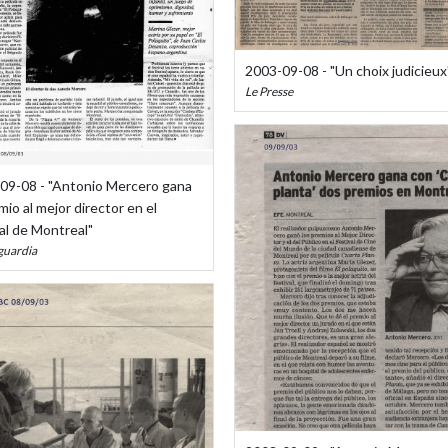
2003-09-08 - "Un choix judicieux
Le Presse
09-08 - "Antonio Mercero gana
mio al mejor director en el
al de Montreal"
guardia