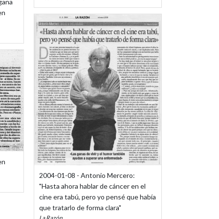
gana
en
en
2004-01-08 - Antonio Mercero:
"Hasta ahora hablar de cáncer en el
cine era tabú, pero yo pensé que había
que tratarlo de forma clara"
La Razón