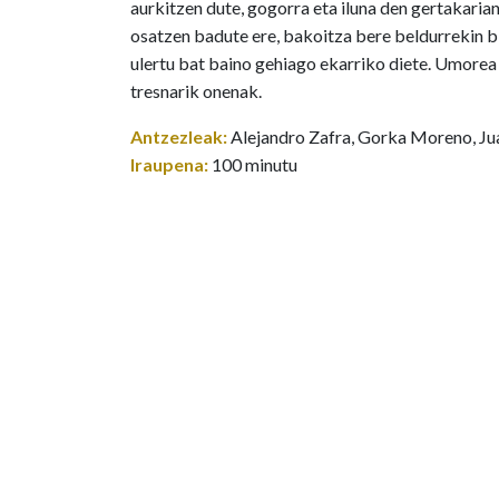
aurkitzen dute, gogorra eta iluna den gertakarian
osatzen badute ere, bakoitza bere beldurrekin bi
ulertu bat baino gehiago ekarriko diete. Umorea 
tresnarik onenak.
Antzezleak:
Alejandro Zafra, Gorka Moreno, Jua
Iraupena:
100 minutu