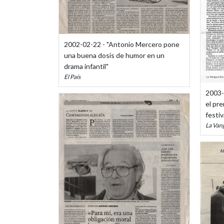
2002-02-22 - "Antonio Mercero pone
una buena dosis de humor en un
drama infantil"
El País
2003-
el pre
festiv
La Van