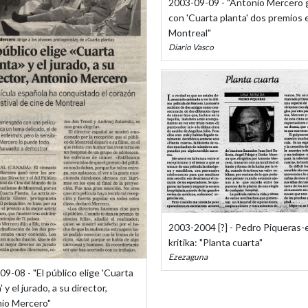
2003-09-09 - "Antonio Mercero 
con 'Cuarta planta' dos premios 
Montreal"
Diario Vasco
2003-2004 [?] - Pedro Piqueras-
kritika: "Planta cuarta"
Ezezaguna
9-08 - "El público elige 'Cuarta
' y el jurado, a su director,
io Mercero"