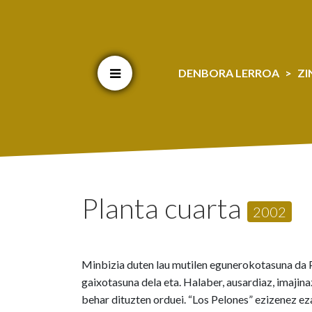
Cookien konfigurazioa aldatu
DENBORA LERROA
ZI
Planta cuarta
2002
Minbizia duten lau mutilen egunerokotasuna da Pl
gaixotasuna dela eta. Halaber, ausardiaz, imajin
behar dituzten orduei. “Los Pelones” ezizenez e