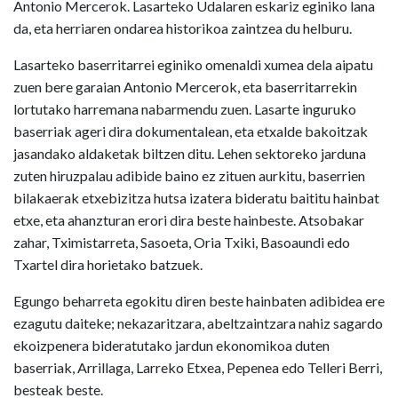
Antonio Mercerok. Lasarteko Udalaren eskariz eginiko lana
da, eta herriaren ondarea historikoa zaintzea du helburu.
Lasarteko baserritarrei eginiko omenaldi xumea dela aipatu
zuen bere garaian Antonio Mercerok, eta baserritarrekin
lortutako harremana nabarmendu zuen. Lasarte inguruko
baserriak ageri dira dokumentalean, eta etxalde bakoitzak
jasandako aldaketak biltzen ditu. Lehen sektoreko jarduna
zuten hiruzpalau adibide baino ez zituen aurkitu, baserrien
bilakaerak etxebizitza hutsa izatera bideratu baititu hainbat
etxe, eta ahanzturan erori dira beste hainbeste. Atsobakar
zahar, Tximistarreta, Sasoeta, Oria Txiki, Basoaundi edo
Txartel dira horietako batzuek.
Egungo beharreta egokitu diren beste hainbaten adibidea ere
ezagutu daiteke; nekazaritzara, abeltzaintzara nahiz sagardo
ekoizpenera bideratutako jardun ekonomikoa duten
baserriak, Arrillaga, Larreko Etxea, Pepenea edo Telleri Berri,
besteak beste.