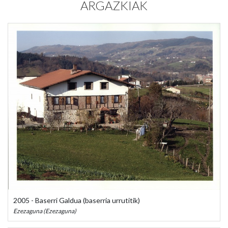
ARGAZKIAK
2005 - Baserri Galdua (baserria urrutitik)
Ezezaguna (Ezezaguna)