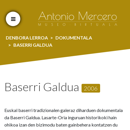
Cookien konfigurazioa aldatu
DENBORA LERROA
DOKUMENTALA
BASERRI GALDUA
Baserri Galdua
2006
Euskal baserri tradizionalen galeraz diharduen dokumentala
da Baserri Galdua. Lasarte-Oria inguruan historikoki hain
ohikoa izan den bizimodu baten gainbehera kontatzen du