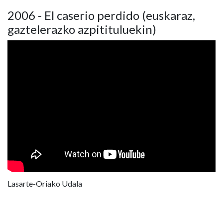
2006 - El caserio perdido (euskaraz,
gaztelerazko azpitituluekin)
Lasarte-Oriako Udala