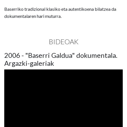
Baserriko tradizional klasiko eta autentikoena bilatzea da
dokumentalaren hari muturra.
BIDEOAK
2006 - "Baserri Galdua" dokumentala.
Argazki-galeriak