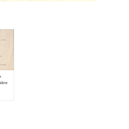
n
mière