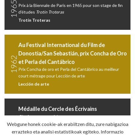
1965
Prix à la Biennale de Paris en 1965 pour son stage de fin
d'études
Trotín Troteras
Trotín Troteras
Au Festival International du Film de
Donostia/San Sebastián, prix Concha de Oro
1962
et Perla del Cantábrico
Prix Concha de oro et Perla del Cantábrico au meilleur
court métrage pour Lección de arte
Lección de arte
Médaille du Cercle des Écrivains
Cinématographiques
1962
Webgune honek cookie-ak erabiltzen ditu, zure nabigazioa
Médaille du Cercle des Écrivains Cinématographiques au
meilleur court métrage pour
Lección de arte
errazteko eta analisi estatistikoak egiteko. Informazio