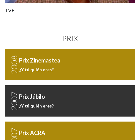
¿Y tú quién eres? (presentación)
TVE
PRIX
2008
Prix Zinemastea
¿Y tú quién eres?
2007
Prix Júbilo
¿Y tú quién eres?
2007
Prix ACRA