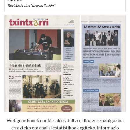
Revista de cine "La gran ilusión"
Webgune honek cookie-ak erabiltzen ditu, zure nabigazioa
2008-01-14 - "Remise du prix '12 meses 12 causas' au cinéaste
errazteko eta analisi estatistikoak egiteko. Informazio