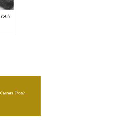
Trotín
e Carrera
Trotín