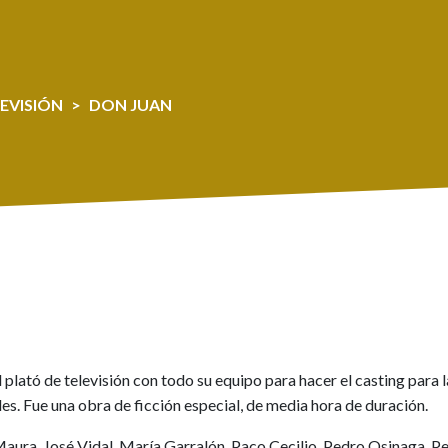
EVISIÓN
DON JUAN
 plató de televisión con todo su equipo para hacer el casting para l
es. Fue una obra de ficción especial, de media hora de duración.
ura, José Vidal, María Garralón, Paco Cecilio, Pedro Osinaga, P