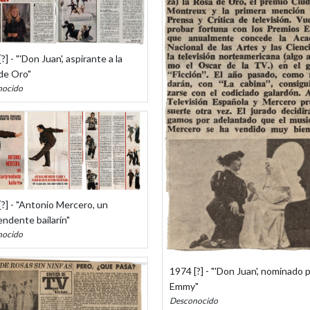
?] - "'Don Juan', aspirante a la
de Oro"
nocido
?] - "Antonio Mercero, un
endente bailarín"
nocido
1974 [?] - "'Don Juan', nominado p
Emmy"
Desconocido