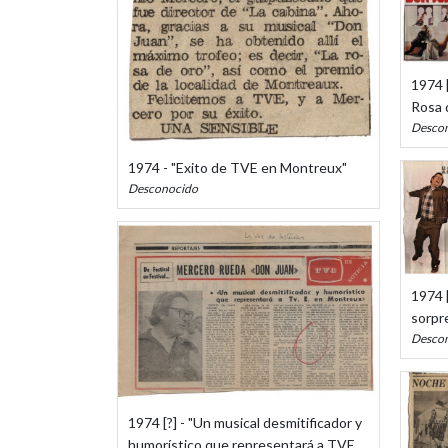
1974 [
Rosa 
Desco
1974 - "Exito de TVE en Montreux"
Desconocido
1974 [
sorpr
Desco
1974 [?] - "Un musical desmitificador y
humorístico que representará a TVE