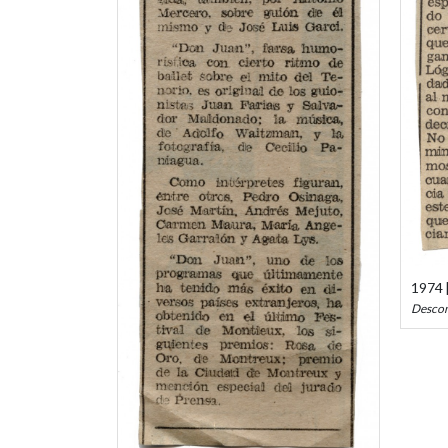
1974 [
Desco