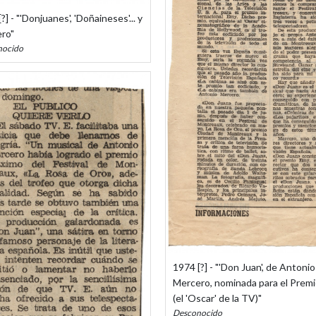
?] - "'Donjuanes', 'Doñaineses'... y
ro"
nocido
1974 [?] - "'Don Juan', de Antonio
Mercero, nominada para el Prem
(el 'Oscar' de la TV)"
Desconocido