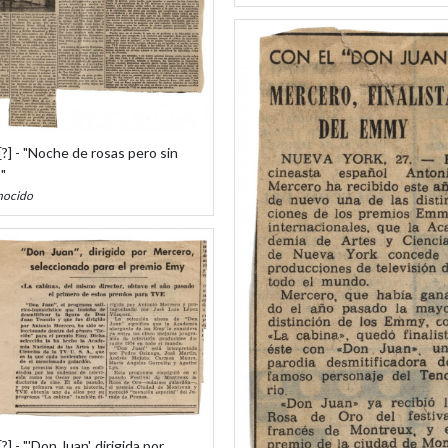
?] - "Noche de rosas pero sin
"
nocido
?] - "'Don Juan', dirigida por