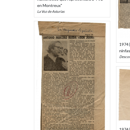
en Montreux"
La Voz de Asturias
1974 [
ninfas
Desco
1974 [