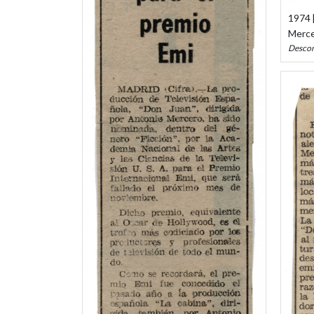
1974 [
Merce
Desco