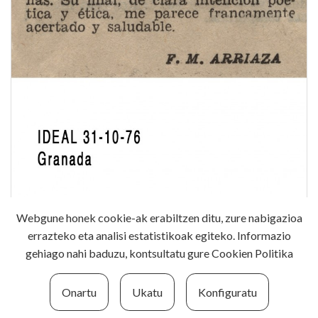
Webgune honek cookie-ak erabiltzen ditu, zure nabigazioa
errazteko eta analisi estatistikoak egiteko. Informazio
1976-10-31 - "Las delicias de los verdes años"
gehiago nahi baduzu, kontsultatu gure
Cookien Politika
Ideal
Onartu
Ukatu
Konfiguratu