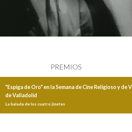
PREMIOS
"Espiga de Oro" en la Semana de Cine Religioso y de
de Valladolid
La balada de los cuatro jinetes