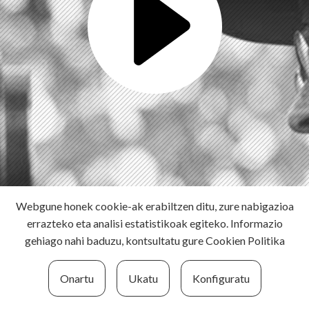
Webgune honek cookie-ak erabiltzen ditu, zure nabigazioa
errazteko eta analisi estatistikoak egiteko. Informazio
gehiago nahi baduzu, kontsultatu gure
Cookien Politika
Onartu
Ukatu
Konfiguratu